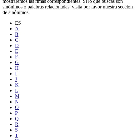
mostraremos las rimas correspondientes. Si lo que buscas son
sinónimos o palabras relacionadas, visita por favor nuestra sección
de sinónimos.
ES
A
B
C
D
E
F
G
H
I
J
K
L
M
N
O
P
Q
R
S
T