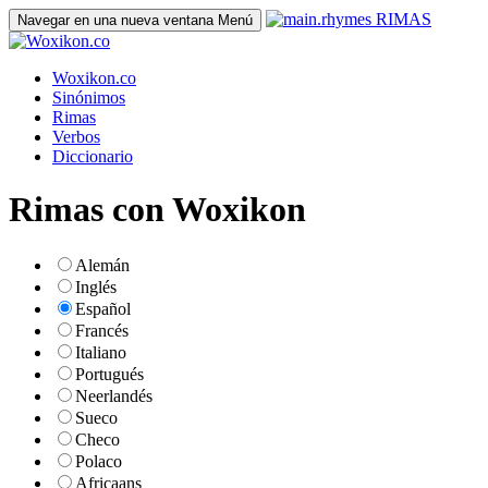
RIMAS
Navegar en una nueva ventana
Menú
Woxikon.co
Sinónimos
Rimas
Verbos
Diccionario
Rimas con Woxikon
Alemán
Inglés
Español
Francés
Italiano
Portugués
Neerlandés
Sueco
Checo
Polaco
Africaans